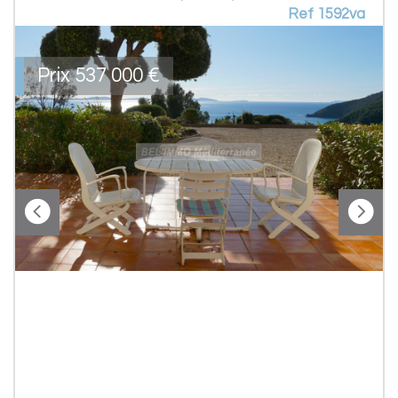
Ref 1592va
Prix
537 000
€