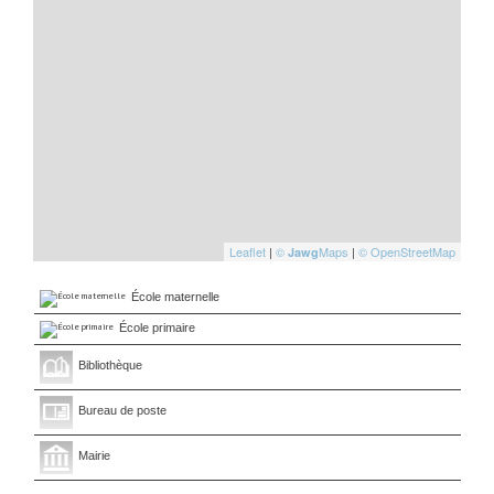
Leaflet
|
©
Maps
|
© OpenStreetMap
Jawg
École maternelle
École primaire
Bibliothèque
Bureau de poste
Mairie