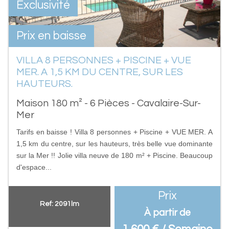
Exclusivité
Prix en baisse
VILLA 8 PERSONNES + PISCINE + VUE
MER. A 1,5 KM DU CENTRE, SUR LES
HAUTEURS.
Maison 180 m² - 6 Pièces - Cavalaire-Sur-
Mer
Tarifs en baisse ! Villa 8 personnes + Piscine + VUE MER. A
1,5 km du centre, sur les hauteurs, très belle vue dominante
sur la Mer !! Jolie villa neuve de 180 m² + Piscine. Beaucoup
d'espace...
Prix
Ref: 2091lm
À partir de