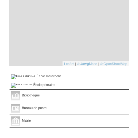
Leaflet
|
©
Maps
|
© OpenStreetMap
Jawg
École maternelle
École primaire
Bibliothèque
Bureau de poste
Mairie