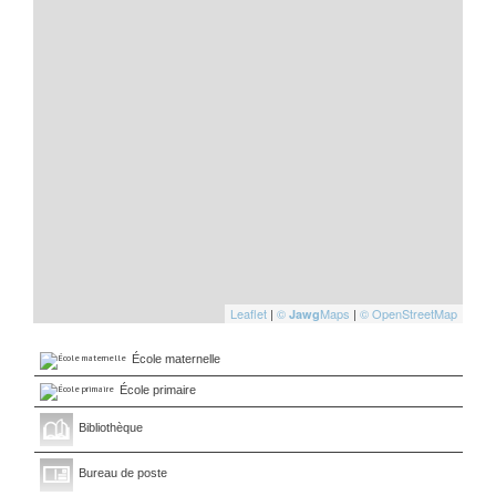
Leaflet
|
©
Maps
|
© OpenStreetMap
Jawg
École maternelle
École primaire
Bibliothèque
Bureau de poste