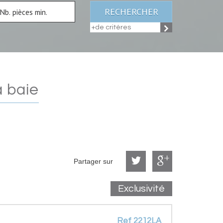
RECHERCHER
+de critères
a baie
Partager sur
Exclusivité
Ref 2212LA