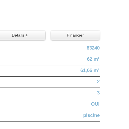
Détails +
Financier
83240
62 m²
61,66 m²
2
3
OUI
piscine